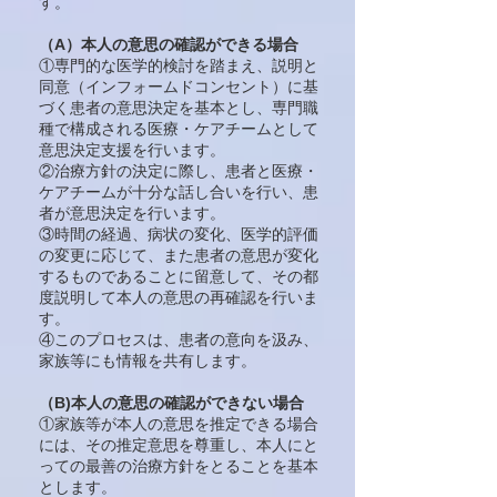
す。
（A）本人の意思の確認ができる場合
①専門的な医学的検討を踏まえ、説明と
同意（インフォームドコンセント）に基
づく患者の意思決定を基本とし、専門職
種で構成される医療・ケアチームとして
意思決定支援を行います。
②治療方針の決定に際し、患者と医療・
ケアチームが十分な話し合いを行い、患
者が意思決定を行います。
③時間の経過、病状の変化、医学的評価
の変更に応じて、また患者の意思が変化
するものであることに留意して、その都
度説明して本人の意思の再確認を行いま
す。
④このプロセスは、患者の意向を汲み、
家族等にも情報を共有します。
（B)本人の意思の確認ができない場合
①家族等が本人の意思を推定できる場合
には、その推定意思を尊重し、本人にと
っての最善の治療方針をとることを基本
とします。