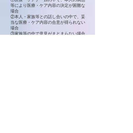
等により医療・ケア内容の決定が困難な
場合
②本人・家族等との話し合いの中で、妥
当な医療・ケア内容の合意が得られない
場合
③家族等の中で意見がまとまらない場合
や、医療従事者との話し合いで、妥当な
医療・ケア内容の合意が得られない場合
５．まとめ
意思決定支援においては、正解は無く、
各人の多様な意思を尊重しながら支援し
ていくことに留意しなければなりませ
ん。
医療従事者の価値観を押し付けることは
せず、本人の意思を尊重しながら、対等
な立場で共同して意思決定を合成し、誰
しもが迎える「死」を少しでも納得でき
るものに近づけるよう、努めます。