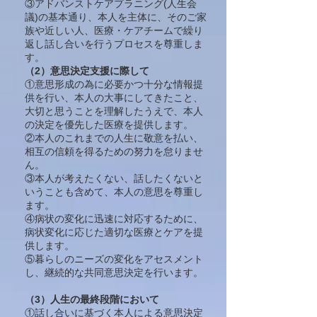
③アドバンストケアプラニング(人生会
議)の基本通り、本人を主体に、そのご家
族や近しい人、医療・ケアチームで繰り
返し話し合いを行うプロセスを尊重しま
す。
（2）意思決定支援に際して
①意思形成の為に必要かつ十分な情報提
供を行い、本人の大事にしてきたこと、
大切と思うことを理解したうえで、本人
の決定を優先した医療を提供します。
②本人のこれまでの人生に敬意を払い、
相互の信頼を得るための努力を怠りませ
ん。
③本人が考えたくない、話したくないと
いうことも含めて、本人の意思を尊重し
ます。
④病状の変化に迅速に対応するために、
病状変化に応じた適切な医療とケアを提
供します。
⑤暮らしのニーズの変化をアセスメント
し、継続的な共同意思決定を行います。
（3）人生の最終段階において
①話し合いに基づく本人による意思決定