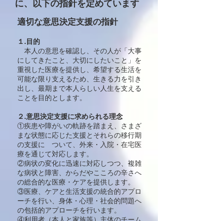
に、以下の指針を定めています
適切な意思決定支援の指針
１.目的
本人の意思を確認し、その人が「大事
にしてきたこと、大切にしたいこと」を
重視した医療を提供し、希望する生活を
可能な限り支えるため、生きる力を引き
出し、最期まで本人らしい人生を支える
ことを目的とします。
２.意思決定支援に求められる理念
①疾患や障がいの軌跡を踏まえ、さまざ
まな状態に応じた支援とそれらの移行期
の支援に ついて、外来・入院・在宅医
療を通じて対応します。
②病状の変化に迅速に対応しつつ、複雑
な病状と障害、からだやこころの辛さへ
の総合的な医療・ケアを提供します。
③医療、ケアと生活支援の統合的アプロ
ーチを行い、身体・心理・社会的問題へ
の包括的アプローチを行います。
④利用者（本人と家族等）主体のチーム