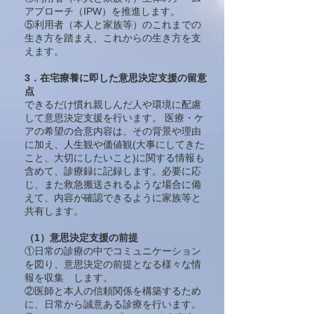
アプローチ（IPW）を推進します。
⑤利用者（本人と家族等）のこれまでの
生き方を踏まえ、これからの生き方を支
えます。
3．在宅療養に即した意思決定支援の留意
点
できるだけ慣れ親しんだ人や環境に配慮
して意思決定支援を行います。 医療・ケ
アの希望の合意内容は、その背景や理由
に加え、人生観や価値観(大事にしてきた
こと、大切にしたいこと)に関する情報も
含めて、診療録に記録します。必要に応
じ、また救急搬送されるような場合に備
えて、内容が確認できるように家族等と
共有します。
（1）意思決定支援の前提
①日常の診療の中でコミュニケーション
を図り、意思決定の前提となる様々な情
報を収集 します。
②医師と本人の信頼関係を構築するため
に、日常から誠意ある診療を行います。